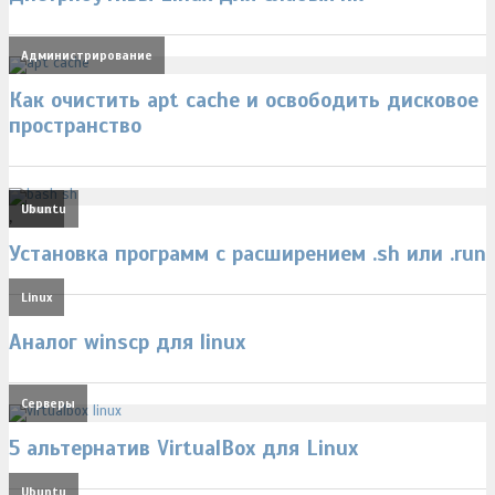
Администрирование
Как очистить apt cache и освободить дисковое
пространство
Linux
Ubuntu
,
Установка программ с расширением .sh или .run
Linux
Аналог winscp для linux
Серверы
5 альтернатив VirtualBox для Linux
Ubuntu