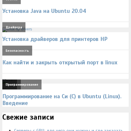
Установка Java на Ubuntu 20.04
Драйвера
Установка драйверов для принтеров HP
Безопасность
Как найти и закрыть открытый порт в linux
Linux
Ubuntu
Программирование
,
,
Программирование на Си (C) в Ubuntu (Linux).
Введение
Свежие записи
Серверы с GPU: для чего они нужны и где заказать