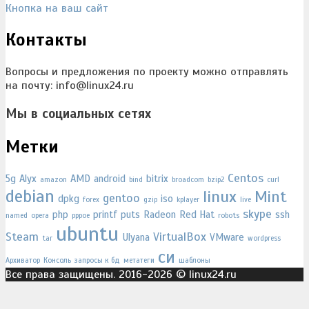
Кнопка на ваш сайт
Контакты
Вопросы и предложения по проекту можно отправлять
на почту: info@linux24.ru
Мы в социальных сетях
Метки
Centos
5g
Alyx
AMD
android
bitrix
amazon
bind
broadcom
bzip2
curl
debian
linux
Mint
gentoo
dpkg
iso
forex
gzip
kplayer
live
skype
php
printf
puts
Radeon
Red Hat
ssh
named
opera
pppoe
robots
ubuntu
Steam
VirtualBox
Ulyana
VMware
tar
wordpress
си
Архиватор
Консоль
запросы к бд
метатеги
шаблоны
Все права защищены. 2016-2026 © linux24.ru