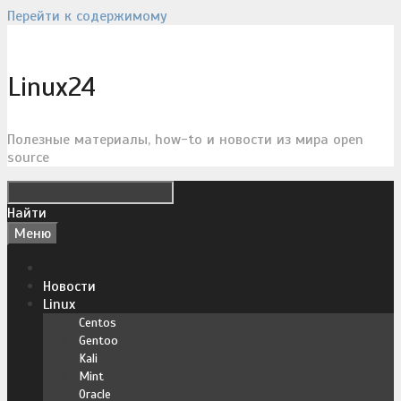
Перейти к содержимому
Linux24
Полезные материалы, how-to и новости из мира open
source
Найти
Меню
Новости
Linux
Centos
Gentoo
Kali
Mint
Oracle