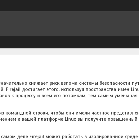
я значительно снижает риск взлома системы безопасности пу
irejail достигает этого, используя пространства имен Lin
овов к процессу и всем его потомкам, тем самым уменьшая
 из командной строки, чтобы они имели частное представле
полнением к вашей платформе Linux вы получите повышенный
 самом деле Firejail может работать в изолированной среде 