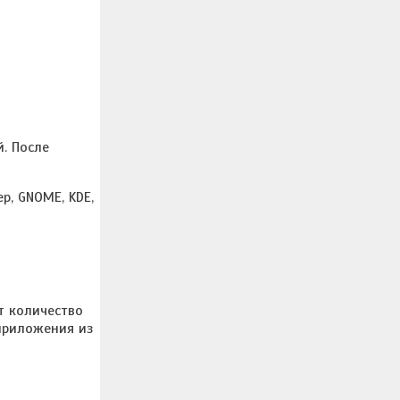
. После
р, GNOME, KDE,
т количество
 приложения из