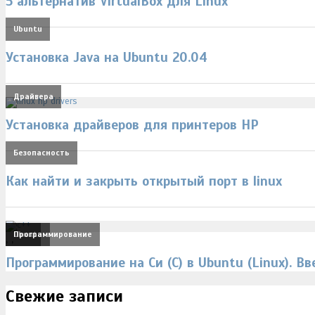
5 альтернатив VirtualBox для Linux
Ubuntu
Установка Java на Ubuntu 20.04
Драйвера
Установка драйверов для принтеров HP
Безопасность
Как найти и закрыть открытый порт в linux
Linux
Ubuntu
Программирование
,
,
Программирование на Си (C) в Ubuntu (Linux). В
Свежие записи