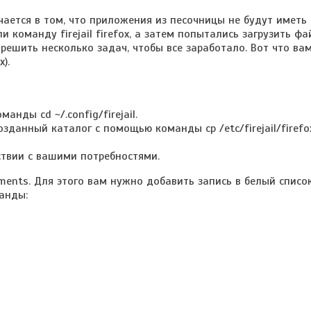
чается в том, что приложения из песочницы не будут иметь
 команду firejail firefox, а затем попытались загрузить фа
ы решить несколько задач, чтобы все заработало. Вот что ва
).
нды cd ~/.config/firejail.
зданный каталог с помощью команды cp /etc/firejail/firefox
ствии с вашими потребностями.
ents. Для этого вам нужно добавить запись в белый список
анды: