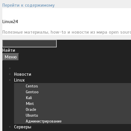
Перейти к содержимому
Linux24
Полезные материалы, how-to и новости из мира open sour
Найти
Меню
Новости
Linux
Centos
Gentoo
Kali
Mint
Oracle
Ubuntu
Администрирование
Серверы