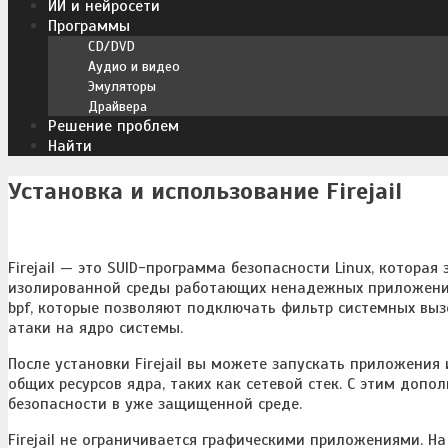
ИИ и нейросети
Программы
CD/DVD
Аудио и видео
Эмуляторы
Драйвера
Решение проблем
Найти
Установка и использование Firejail
Firejail — это SUID-программа безопасности Linux, котора
изолированной среды работающих ненадежных приложений. F
bpf, которые позволяют подключать фильтр системных выз
атаки на ядро системы.
После установки Firejail вы можете запускать приложения
общих ресурсов ядра, таких как сетевой стек. С этим до
безопасности в уже защищенной среде.
Firejail не ограничивается графическими приложениями. На