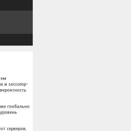
тем
ux и seccomp-
 вероятность
ние глобально
 уровень
от серверов,