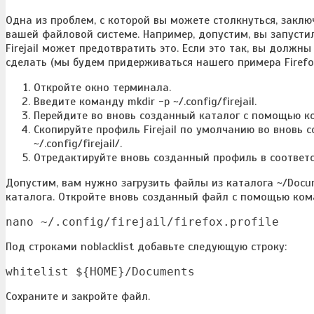
Одна из проблем, с которой вы можете столкнуться, заклю
вашей файловой системе. Например, допустим, вы запустили
Firejail может предотвратить это. Если это так, вы должн
сделать (мы будем придерживаться нашего примера Firefox
Откройте окно терминала.
Введите команду mkdir -p ~/.config/firejail.
Перейдите во вновь созданный каталог с помощью кома
Скопируйте профиль Firejail по умолчанию во вновь со
~/.config/firejail/.
Отредактируйте вновь созданный профиль в соответ
Допустим, вам нужно загрузить файлы из каталога ~/Docum
каталога. Откройте вновь созданный файл с помощью ком
nano ~/.config/firejail/firefox.profile
Под строками noblacklist добавьте следующую строку:
whitelist ${HOME}/Documents
Сохраните и закройте файл.