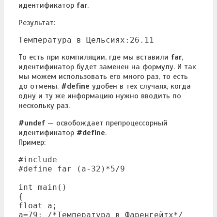
идентификатор
far
.
Результат:
Температура в Цельсиях:26.11
То есть при компиляции, где мы вставили
far
,
идентификатор будет заменен на формулу. И так
мы можем использовать его много раз, то есть
до отмены.
#define
удобен в тех случаях, когда
одну и ту же информацию нужно вводить по
нескольку раз.
#undef
— освобождает препроцессорный
идентификатор
#define
.
Пример:
#include 
#define far (a-32)*5/9

int main()

{

float a;

a=79; /*Температура в Фаренгейтх*/
