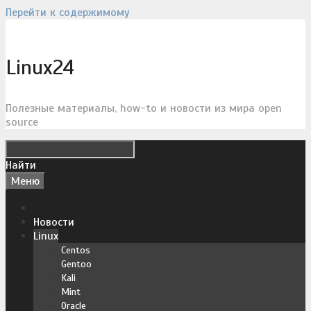
Перейти к содержимому
Linux24
Полезные материалы, how-to и новости из мира open
source
Найти
Меню
Новости
Linux
Centos
Gentoo
Kali
Mint
Oracle