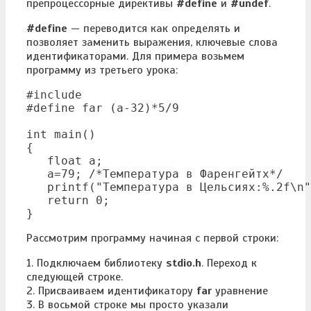
препроцессорные директивы
#define
и
#undef
.
#define
— переводится как определять и
позволяет заменить выражения, ключевые слова
идентификаторами. Для примера возьмем
программу из третьего урока:
#include 
#define far (a-32)*5/9

int main()

{

   float a;

   a=79; /*Температура в Фаренгейтх*/

   printf("Температура в Цельсиях:%.2f\n"
   return 0;

Рассмотрим программу начиная с первой строки:
1. Подключаем библиотеку
stdio.h
. Переход к
следующей строке.
2. Присваиваем идентификатору
far
уравнение
3. В восьмой строке мы просто указали