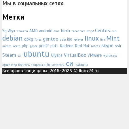
Мы в социальных сетях
Метки
Centos
5g
Alyx
AMD
android
bitrix
amazon
bind
broadcom
bzip2
curl
debian
linux
Mint
gentoo
dpkg
iso
forex
gzip
kplayer
live
skype
php
printf
puts
Radeon
Red Hat
ssh
named
opera
pppoe
robots
ubuntu
Steam
VirtualBox
Ulyana
VMware
tar
wordpress
си
Архиватор
Консоль
запросы к бд
метатеги
шаблоны
Все права защищены. 2016-2026 © linux24.ru