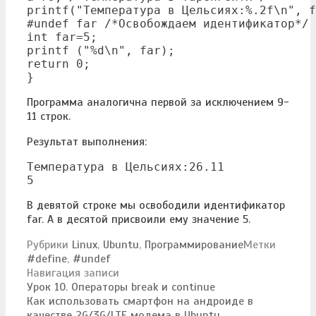
printf("Температура в Цельсиях:%.2f\n", f
#undef far /*Освобождаем идентификатор*/

int far=5;

printf ("%d\n", far);

return 0;

Программа аналогична первой за исключением 9-
11 строк.
Результат выполнения:
Температура в Цельсиях:26.11

В девятой строке мы освободили идентификатор
far. А в десятой присвоили ему значение 5.
Рубрики
Linux
,
Ubuntu
,
Программирование
Метки
#define
,
#undef
Навигация записи
Урок 10. Операторы break и continue
Как использовать смартфон на андроиде в
качестве 2G/3G/LTE модема в Ubuntu