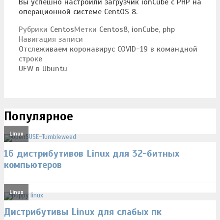
Вы успешно настроили загрузчик ionCube с PHP на
операционной системе CentOS 8.
Рубрики
Centos
Метки
Centos8
,
ionCube
,
php
Навигация записи
Отслеживаем коронавирус COVID-19 в командной
строке
UFW в Ubuntu
Популярное
Linux
16 дистрибутивов Linux для 32-битных
компьютеров
Linux
Дистрибутивы Linux для слабых пк