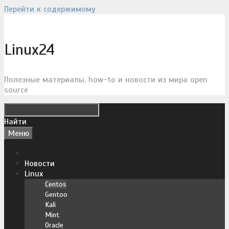
Перейти к содержимому
Linux24
Полезные материалы, how-to и новости из мира open
source
Найти
Меню
Новости
Linux
Centos
Gentoo
Kali
Mint
Oracle