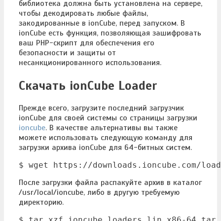
библиотека должна быть установлена на сервере,
чтобы декодировать любые файлы,
закодированные в ionCube, перед запуском. В
ionCube есть функция, позволяющая зашифровать
ваш PHP-скрипт для обеспечения его
безопасности и защиты от
несанкционированного использования.
Скачать ionCube Loader
Прежде всего, загрузите последний загрузчик
ionCube для своей системы со страницы загрузки
ioncube
. В качестве альтернативы вы также
можете использовать следующую команду для
загрузки архива ionCube для 64-битных систем.
$ wget https://downloads.ioncube.com/load
После загрузки файла распакуйте архив в каталог
/usr/local/ioncube, либо в другую требуемую
директорию.
$ tar xzf ioncube_loaders_lin_x86-64.tar.