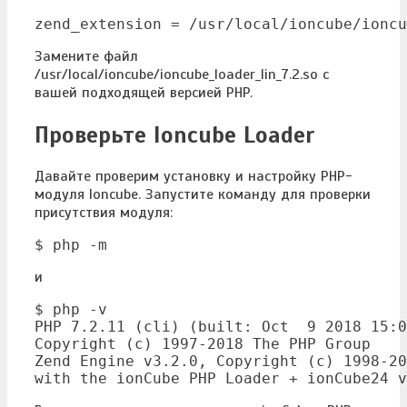
zend_extension = /usr/local/ioncube/ioncu
Замените файл
/usr/local/ioncube/ioncube_loader_lin_7.2.so c
вашей подходящей версией PHP.
Проверьте Ioncube Loader
Давайте проверим установку и настройку PHP-
модуля Ioncube. Запустите команду для проверки
присутствия модуля:
$ php -m
и
$ php -v

PHP 7.2.11 (cli) (built: Oct  9 2018 15:0
Copyright (c) 1997-2018 The PHP Group

Zend Engine v3.2.0, Copyright (c) 1998-20
with the ionCube PHP Loader + ionCube24 v