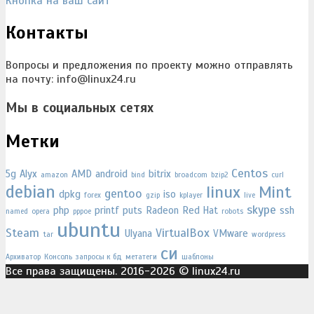
Кнопка на ваш сайт
Контакты
Вопросы и предложения по проекту можно отправлять
на почту: info@linux24.ru
Мы в социальных сетях
Метки
Centos
5g
Alyx
AMD
android
bitrix
amazon
bind
broadcom
bzip2
curl
debian
linux
Mint
gentoo
dpkg
iso
forex
gzip
kplayer
live
skype
php
printf
puts
Radeon
Red Hat
ssh
named
opera
pppoe
robots
ubuntu
Steam
VirtualBox
Ulyana
VMware
tar
wordpress
си
Архиватор
Консоль
запросы к бд
метатеги
шаблоны
Все права защищены. 2016-2026 © linux24.ru