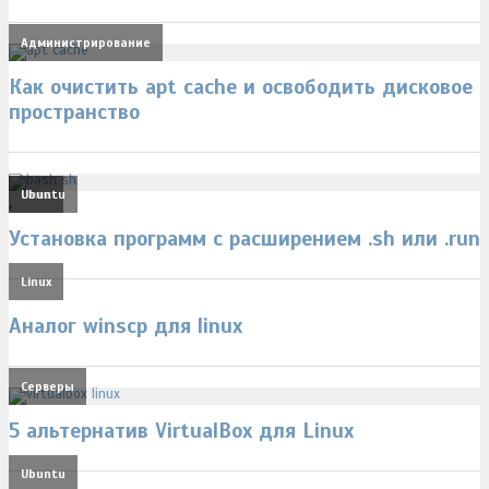
Администрирование
Как очистить apt cache и освободить дисковое
пространство
Linux
Ubuntu
,
Установка программ с расширением .sh или .run
Linux
Аналог winscp для linux
Серверы
5 альтернатив VirtualBox для Linux
Ubuntu