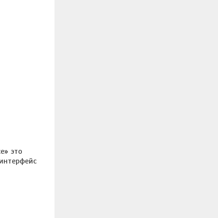
ce» это
 интерфейс