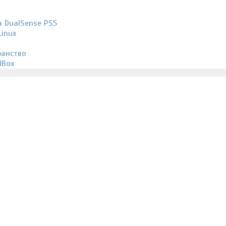
 DualSense PS5
inux
ранство
lBox