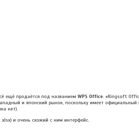
всё ещё продаётся под названием
WPS Office
. «Kingsoft Offi
 Западный и японский рынок, поскольку имеет официальный
ка нет).
lsx) и очень схожий с ним интерфейс.