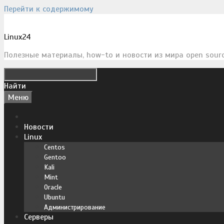
Перейти к содержимому
Linux24
Полезные материалы, how-to и новости из мира open sour
Найти
Меню
Новости
Linux
Centos
Gentoo
Kali
Mint
Oracle
Ubuntu
Администрирование
Серверы